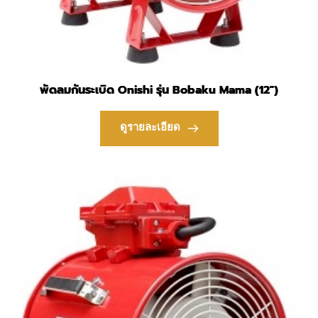
พัดลมกันระเบิด Onishi รุ่น Bobaku Mama (12″)
ดูรายละเอียด