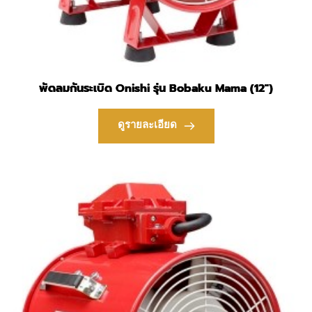
พัดลมกันระเบิด Onishi รุ่น Bobaku Mama (12″)
ดูรายละเอียด