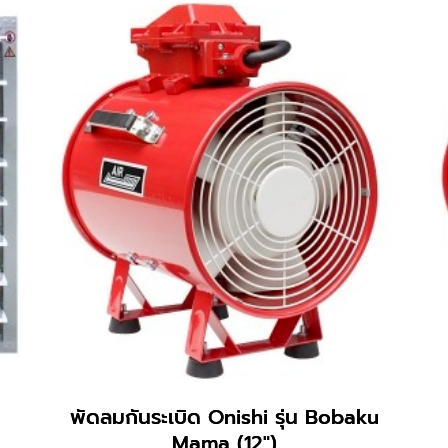
พัดลมกันระเบิด Onishi รุ่น Bobaku
Mama (12″)