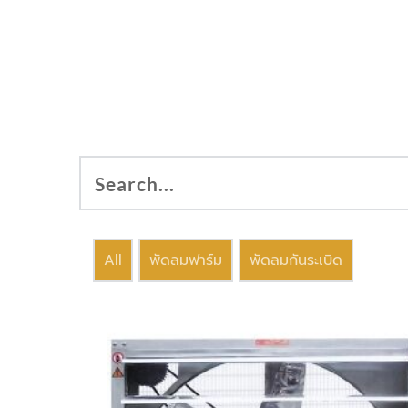
All
พัดลมฟาร์ม
พัดลมกันระเบิด