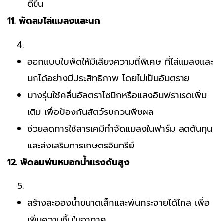
ดีขึ้น
11. พัดลมไล่แมลงและนก
ออกแบบใบพัดให้มีเสียงความถี่พิเศษ ที่ไล่แมลงและ
นกได้อย่างมีประสิทธิภาพ โดยไม่เป็นอันตราย
บางรุ่นใช้คลื่นอัลตราโซนิกหรือแสงอินฟราเรดเพิ่ม
เติม เพื่อป้องกันสัตว์รบกวนพืชผล
ช่วยลดการใช้สารเคมีกำจัดแมลงในฟาร์ม ลดต้นทุน
และส่งเสริมการเกษตรอินทรีย์
12. พัดลมพ่นหมอกน้ำแรงดันสูง
สร้างละอองน้ำขนาดเล็กและพ่นกระจายได้ไกล เพื่อ
เพิ่มความชื้นในอากาศ